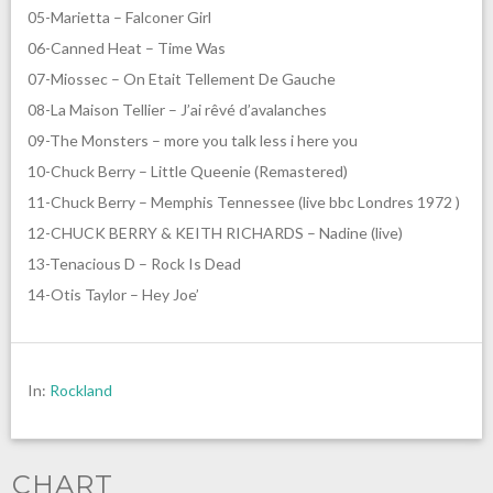
05-Marietta – Falconer Girl
06-Canned Heat – Time Was
07-Miossec – On Etait Tellement De Gauche
08-La Maison Tellier – J’ai rêvé d’avalanches
09-The Monsters – more you talk less i here you
10-Chuck Berry – Little Queenie (Remastered)
11-Chuck Berry – Memphis Tennessee (live bbc Londres 1972 )
12-CHUCK BERRY & KEITH RICHARDS – Nadine (live)
13-Tenacious D – Rock Is Dead
14-Otis Taylor – Hey Joe’
In:
Rockland
CHART