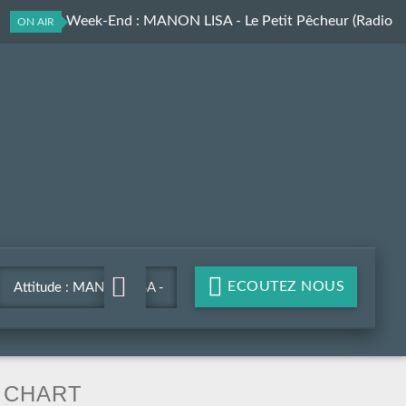
Attitude Week-End
: MANON LISA - Le Petit Pêcheur (Radio
ON AIR
Edit)
ECOUTEZ NOUS
Attitude : MANON LISA -
Le Petit Pêcheur (Radio
Edit)
CHART