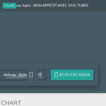
Les Affreux Jojos
: BON APPETIT AVEC VOS TUBES
ON AIR
PREFERES
ECOUTEZ NOUS
Attitude : BON APPETIT
AVEC VOS TUBES
PREFERES
CHART