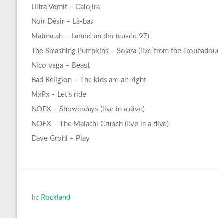
Ultra Vomit – Calojira
Noir Désir – Là-bas
Matmatah – Lambé an dro (cuvée 97)
The Smashing Pumpkins – Solara (live from the Troubadour
Nico vega – Beast
Bad Religion – The kids are alt-right
MxPx – Let’s ride
NOFX – Showerdays (live in a dive)
NOFX – The Malachi Crunch (live in a dive)
Dave Grohl – Play
In:
Rockland