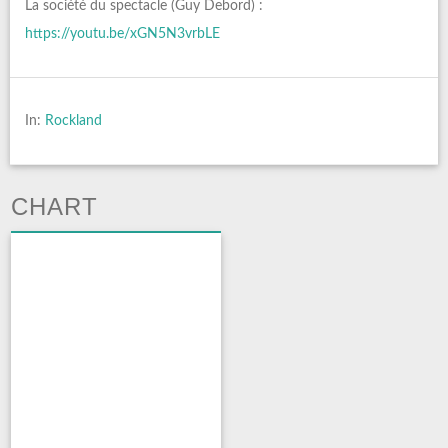
La société du spectacle (Guy Debord) :
https://youtu.be/xGN5N3vrbLE
In:
Rockland
CHART