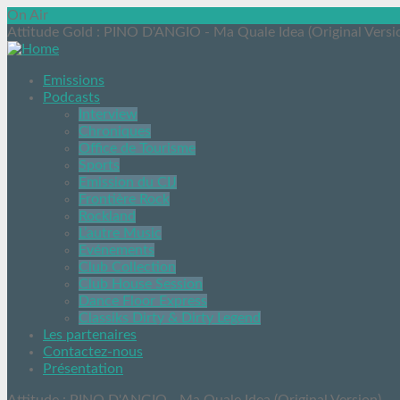
On Air
Attitude Gold
: PINO D'ANGIO - Ma Quale Idea (Original Versi
Emissions
Podcasts
Interview
Chroniques
Office de Tourisme
Sports
Emission du CIJ
Frontière Rock
Rockland
L’autre Music
Evénements
Club Collection
Club House Session
Dance Floor Express
Classiks Dirty & Dirty Legend
Les partenaires
Contactez-nous
Présentation