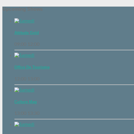
Upcoming Shows
Attitude Gold
09:00
12:00
Office De Tourisme
12:00
13:00
Culture Mag
13:00
13:30