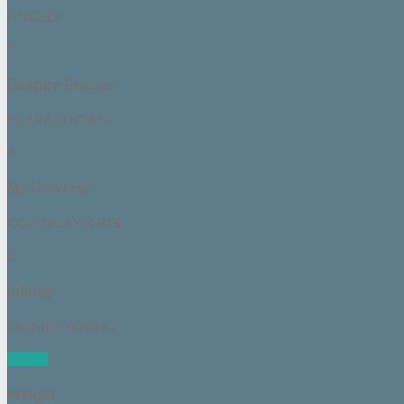
ANGELE
3
Respire Encore
CLARA LUCIANI
4
My Universe
COLDPLAY X BTS
5
Infinity
JAYMES YOUNG
See all
Widget