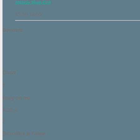
Attitude Week-End
13:30
18:00
Banners
Chart
1
Easy on me
ADELE
2
Bruxelles je t'aime