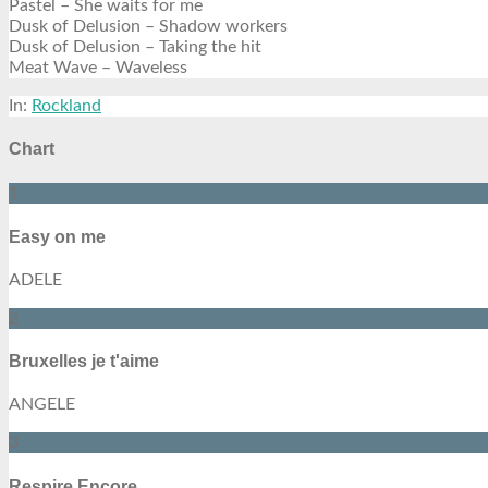
Pastel – She waits for me
Dusk of Delusion – Shadow workers
Dusk of Delusion – Taking the hit
Meat Wave – Waveless
In:
Rockland
Chart
1
Easy on me
ADELE
2
Bruxelles je t'aime
ANGELE
3
Respire Encore