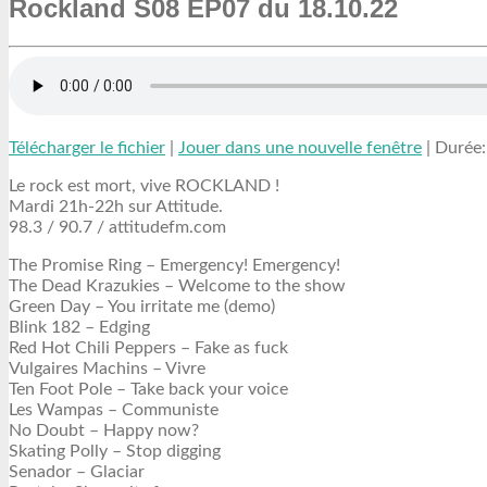
Rockland S08 EP07 du 18.10.22
Télécharger le fichier
|
Jouer dans une nouvelle fenêtre
|
Durée:
Le rock est mort, vive ROCKLAND !
Mardi 21h-22h sur Attitude.
98.3 / 90.7 / attitudefm.com
The Promise Ring – Emergency! Emergency!
The Dead Krazukies – Welcome to the show
Green Day – You irritate me (demo)
Blink 182 – Edging
Red Hot Chili Peppers – Fake as fuck
Vulgaires Machins – Vivre
Ten Foot Pole – Take back your voice
Les Wampas – Communiste
No Doubt – Happy now?
Skating Polly – Stop digging
Senador – Glaciar