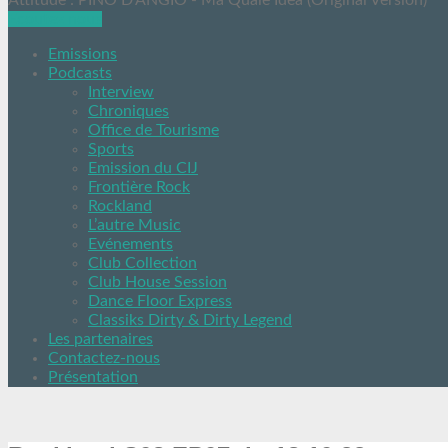
Attitude : PINO D'ANGIO - Ma Quale Idea (Original Version)
Ecoutez nous
Emissions
Podcasts
Interview
Chroniques
Office de Tourisme
Sports
Emission du CIJ
Frontière Rock
Rockland
L’autre Music
Evénements
Club Collection
Club House Session
Dance Floor Express
Classiks Dirty & Dirty Legend
Les partenaires
Contactez-nous
Présentation