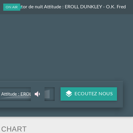
Le collector de nuit Attitude
: EROLL DUNKLEY - O.K. Fred
ON AIR
ECOUTEZ NOUS
Attitude : EROLL
DUNKLEY - O.K. Fred
CHART