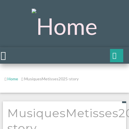
Home
MusiquesMetisses2025-story
MusiquesMetisses2
story