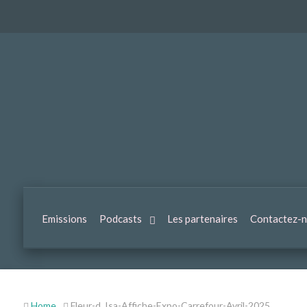
Emissions
Podcasts
Les partenaires
Contactez-
Home
Fleur-d_Isa-Affiche-Expo-Carrefour-Avril-2025