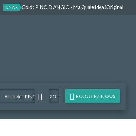
Attitude Gold
: PINO D'ANGIO - Ma Quale Idea (Original
ON AIR
Version)
ECOUTEZ NOUS
Attitude : PINO D'ANGIO -
Ma Quale Idea (Original
Version)