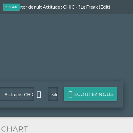
Le collector de nuit Attitude
: CHIC - ?Le Freak (Edit)
ON AIR
ECOUTEZ NOUS
Attitude : CHIC - ?Le Freak
(Edit)
CHART