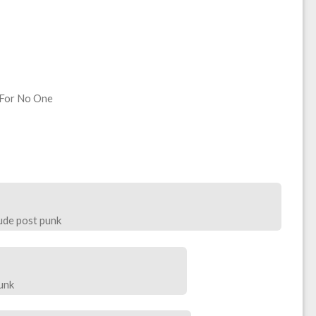
For No One
tude post punk
unk