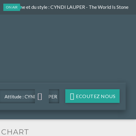
Du rythme et du style
: CYNDI LAUPER - The World Is Stone
ON AIR
ECOUTEZ NOUS
Attitude : CYNDI LAUPER
- The World Is Stone
CHART