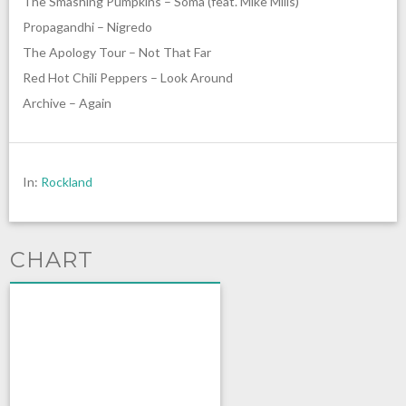
The Smashing Pumpkins – Soma (feat. Mike Mills)
Propagandhi – Nigredo
The Apology Tour – Not That Far
Red Hot Chili Peppers – Look Around
Archive – Again
In:
Rockland
CHART