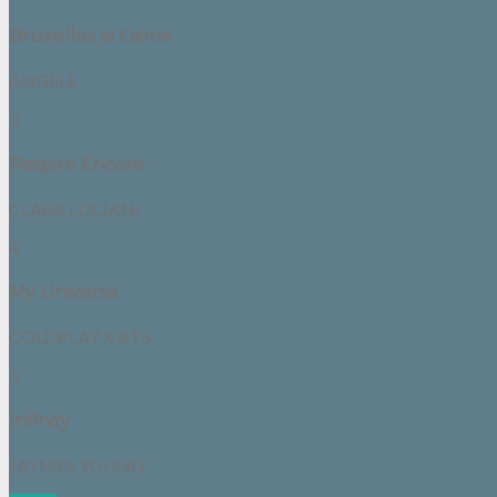
Bruxelles je t'aime
ANGELE
3
Respire Encore
CLARA LUCIANI
4
My Universe
COLDPLAY X BTS
5
Infinity
JAYMES YOUNG