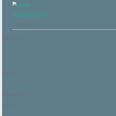
Club In Chart By Yves
18:00
20:00
Banners
Chart
1
Easy on me
ADELE
2