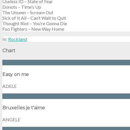
Useless ID – State of Fear
Donots – Time’s Up
The Unseen – Scream Out
Sick of It All – Can’t Wait to Quit
Thought Riot – You’re Gonna Die
Foo Fighters – New Way Home
In:
Rockland
Chart
1
Easy on me
ADELE
2
Bruxelles je t'aime
ANGELE
3