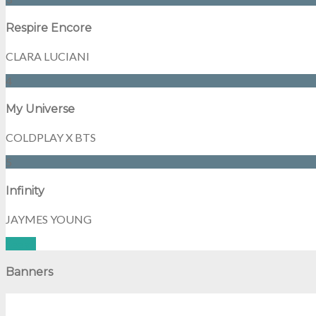
Respire Encore
CLARA LUCIANI
4
My Universe
COLDPLAY X BTS
5
Infinity
JAYMES YOUNG
See all
Banners