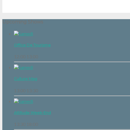
Upcoming Shows
Office De Tourisme
12:00
13:00
Culture Mag
13:00
13:30
Attitude Week-End
13:30
18:00