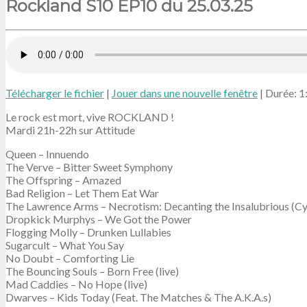
Rockland S10 EP10 du 25.03.25
Télécharger le fichier
|
Jouer dans une nouvelle fenêtre
|
Durée: 1
Le rock est mort, vive ROCKLAND !
Mardi 21h-22h sur Attitude
Queen – Innuendo
The Verve – Bitter Sweet Symphony
The Offspring – Amazed
Bad Religion – Let Them Eat War
The Lawrence Arms – Necrotism: Decanting the Insalubrious (C
Dropkick Murphys – We Got the Power
Flogging Molly – Drunken Lullabies
Sugarcult – What You Say
No Doubt – Comforting Lie
The Bouncing Souls – Born Free (live)
Mad Caddies – No Hope (live)
Dwarves – Kids Today (Feat. The Matches & The A.K.A.s)