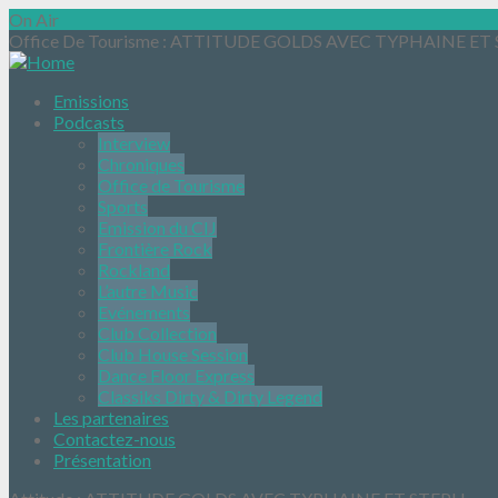
On Air
Office De Tourisme
: ATTITUDE GOLDS AVEC TYPHAINE ET
Emissions
Podcasts
Interview
Chroniques
Office de Tourisme
Sports
Emission du CIJ
Frontière Rock
Rockland
L’autre Music
Evénements
Club Collection
Club House Session
Dance Floor Express
Classiks Dirty & Dirty Legend
Les partenaires
Contactez-nous
Présentation