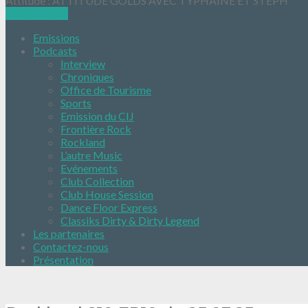
Attitude : ATTITUDE GOLDS AVEC TYPHAINE ET STEPH
Ecoutez nous
Emissions
Podcasts
Interview
Chroniques
Office de Tourisme
Sports
Emission du CIJ
Frontière Rock
Rockland
L’autre Music
Evénements
Club Collection
Club House Session
Dance Floor Express
Classiks Dirty & Dirty Legend
Les partenaires
Contactez-nous
Présentation