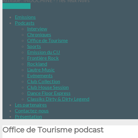
Attitude : INDOCHINE - ?Tes Yeux Noirs
Ecoutez nous
Emissions
Podcasts
Interview
Chroniques
Office de Tourisme
Sports
Emission du CIJ
Frontière Rock
Rockland
L’autre Music
Evénements
Club Collection
Club House Session
Dance Floor Express
Classiks Dirty & Dirty Legend
Les partenaires
Contactez-nous
Présentation
Office de Tourisme podcast