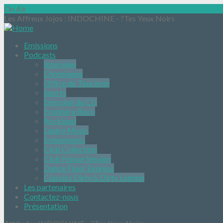
On Air
Les Affreux Jojos
: INDOCHINE - ?Tes Yeux Noirs
Emissions
Podcasts
Interview
Chroniques
Office de Tourisme
Sports
Emission du CIJ
Frontière Rock
Rockland
L’autre Music
Evénements
Club Collection
Club House Session
Dance Floor Express
Classiks Dirty & Dirty Legend
Les partenaires
Contactez-nous
Présentation