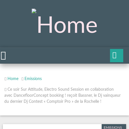
Home
Emissions
Ce soir Sur Attitude, Electro Sound Session en collaboration
avec DancefloorConcept booking ! reçoit Bassner, le Dj vainqueur
du dernier Dj Contest « Comptoir Pro » de la Rochelle !
EMISSIONS