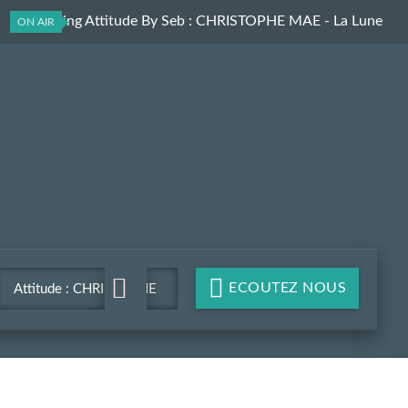
Le Morning Attitude By Seb
: CHRISTOPHE MAE - La Lune
ON AIR
ECOUTEZ NOUS
Attitude : CHRISTOPHE
MAE - La Lune