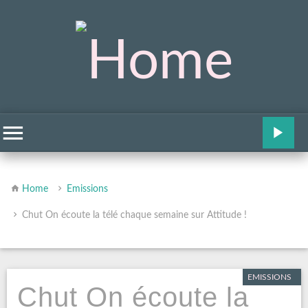
Home
Emissions
Chut On écoute la télé chaque semaine sur Attitude !
EMISSIONS
Chut On écoute la