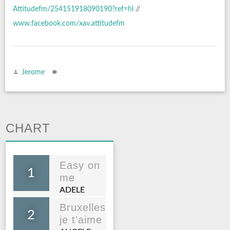
Attitudefm/254151918090190?ref=hl
//
www.facebook.com/xav.attitudefm
Jerome
CHART
Easy on
1
me
ADELE
Bruxelles
2
je t'aime