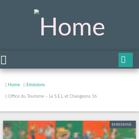
Home
Emissions
Office du Tourisme – Le S.E.L et Changeons 16
EMISSIONS