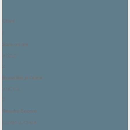
Chart
1
Easy on me
ADELE
2
Bruxelles je t'aime
ANGELE
3
Respire Encore
CLARA LUCIANI