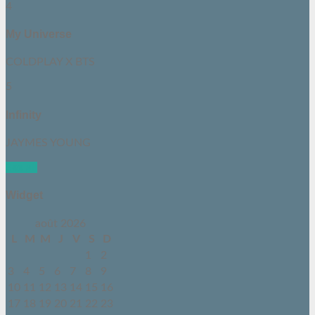
4
My Universe
COLDPLAY X BTS
5
Infinity
JAYMES YOUNG
See all
Widget
août 2026
L
M
M
J
V
S
D
1
2
3
4
5
6
7
8
9
10
11
12
13
14
15
16
17
18
19
20
21
22
23