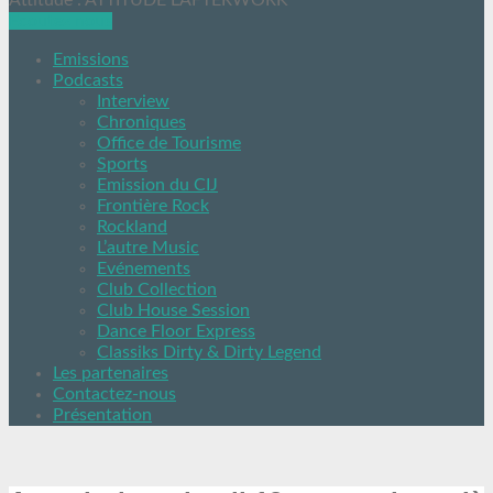
Attitude : ATTITUDE L'AFTERWORK
Ecoutez nous
Emissions
Podcasts
Interview
Chroniques
Office de Tourisme
Sports
Emission du CIJ
Frontière Rock
Rockland
L’autre Music
Evénements
Club Collection
Club House Session
Dance Floor Express
Classiks Dirty & Dirty Legend
Les partenaires
Contactez-nous
Présentation