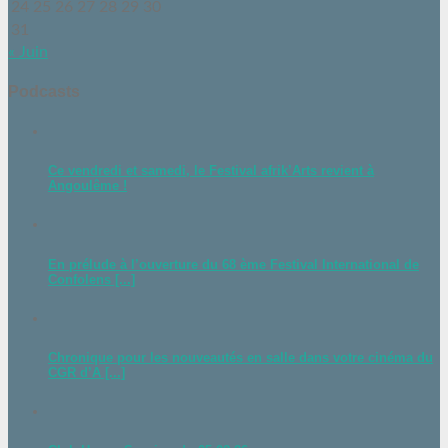
24
25
26
27
28
29
30
31
« Juin
Podcasts
Ce vendredi et samedi, le Festival afrik’Arts revient à
Angoulême !
En prélude à l’ouverture du 68 ème Festival International de
Confolens [...]
Chronique pour les nouveautés en salle dans votre cinéma du
CGR d’A [...]