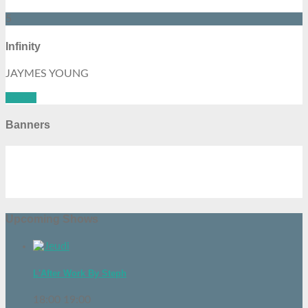
5
Infinity
JAYMES YOUNG
See all
Banners
Upcoming Shows
L'After Work By Steph
18:00
19:00