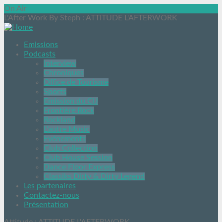
On Air
L'After Work By Steph
: ATTITUDE L'AFTERWORK
Emissions
Podcasts
Interview
Chroniques
Office de Tourisme
Sports
Emission du CIJ
Frontière Rock
Rockland
L’autre Music
Evénements
Club Collection
Club House Session
Dance Floor Express
Classiks Dirty & Dirty Legend
Les partenaires
Contactez-nous
Présentation