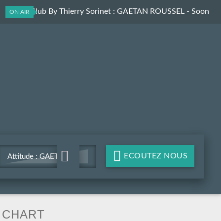
ElectroClub By Thierry Sorinet
: GAETAN ROUSSEL - Soon
ON AIR
(Mosimann Radio edit)
ECOUTEZ NOUS
Attitude : GAETAN
ROUSSEL - Soon
(Mosimann Radio edit)
CHART