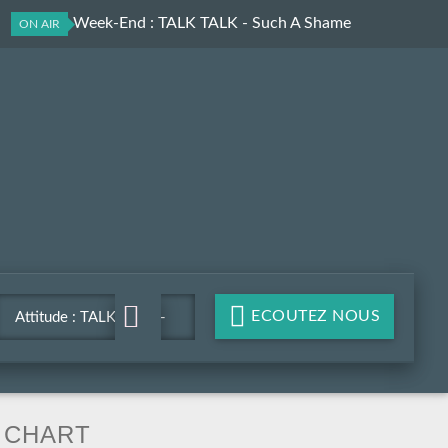
Attitude Week-End
: TALK TALK - Such A Shame
ON AIR
ECOUTEZ NOUS
Attitude : TALK TALK -
Such A Shame
CHART