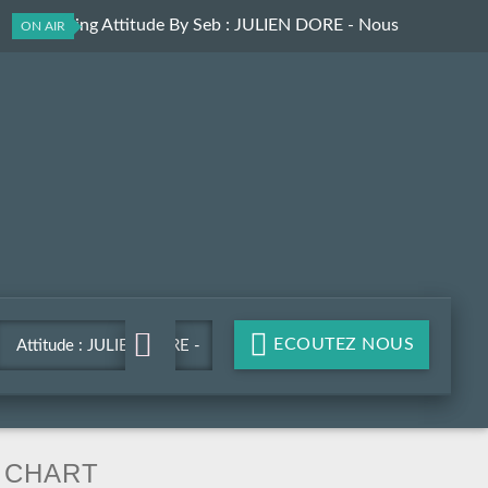
Le Morning Attitude By Seb
: JULIEN DORE - Nous
ON AIR
ECOUTEZ NOUS
Attitude : JULIEN DORE -
Nous
CHART