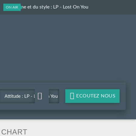
Du rythme et du style
: LP - Lost On You
ON AIR
ECOUTEZ NOUS
Attitude : LP - Lost On You
CHART