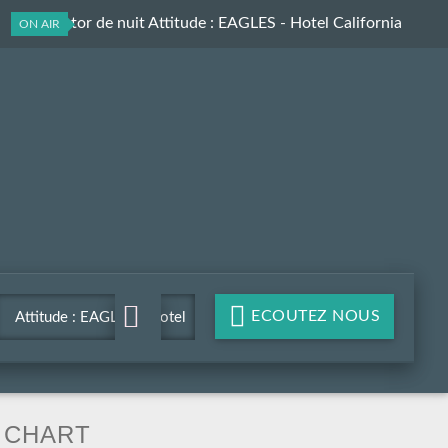
Le collector de nuit Attitude
: EAGLES - Hotel California
ON AIR
ECOUTEZ NOUS
Attitude : EAGLES - Hotel
California
CHART