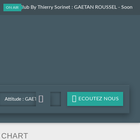
ElectroClub By Thierry Sorinet
: GAETAN ROUSSEL - Soon
ON AIR
(Mosimann Radio edit)
ECOUTEZ NOUS
Attitude : GAETAN
ROUSSEL - Soon
(Mosimann Radio edit)
CHART