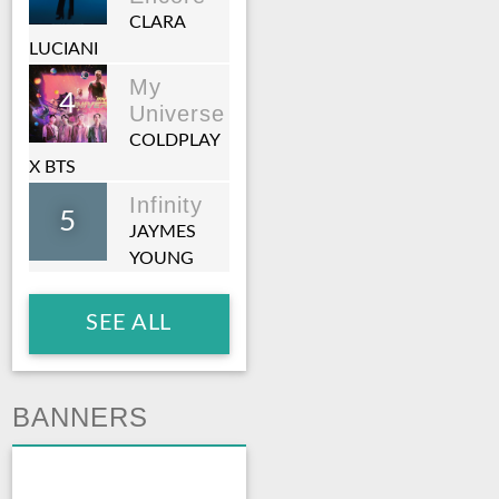
CLARA
LUCIANI
My
4
Universe
COLDPLAY
X BTS
Infinity
5
JAYMES
YOUNG
SEE ALL
BANNERS