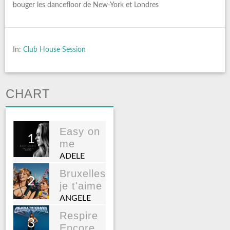
bouger les dancefloor de New-York et Londres
In:
Club House Session
CHART
Easy on
1
me
ADELE
Bruxelles
2
je t'aime
ANGELE
Respire
3
Encore