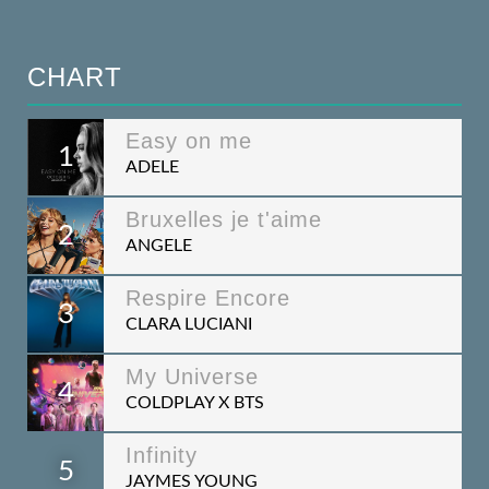
CHART
Easy on me
1
ADELE
Bruxelles je t'aime
2
ANGELE
Respire Encore
3
CLARA LUCIANI
My Universe
4
COLDPLAY X BTS
Infinity
5
JAYMES YOUNG