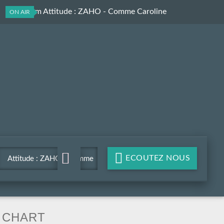
Les Aprem Attitude
: ZAHO - Comme Caroline
ON AIR
ECOUTEZ NOUS
Attitude : ZAHO - Comme
Caroline
CHART