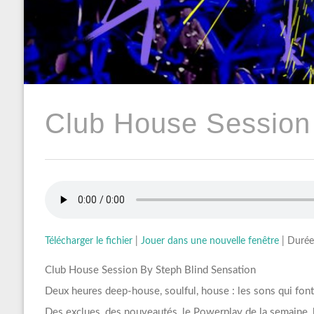
Club House Session
Télécharger le fichier
|
Jouer dans une nouvelle fenêtre
|
Durée
Club House Session By Steph Blind Sensation
Deux heures deep-house, soulful, house : les sons qui fon
Des exclues, des nouveautés, le Powerplay de la semaine, le