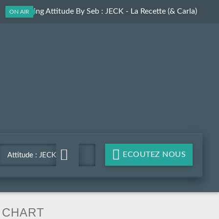
Le Morning Attitude By Seb
: JECK - La Recette (& Carla)
ON AIR
ECOUTEZ NOUS
Attitude : JECK - La
Recette (& Carla)
CHART