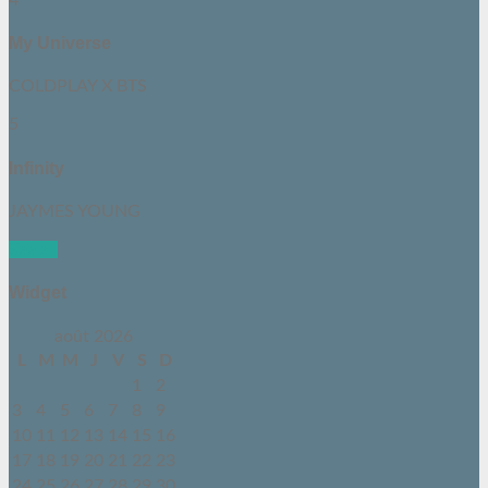
My Universe
COLDPLAY X BTS
5
Infinity
JAYMES YOUNG
See all
Widget
août 2026
L
M
M
J
V
S
D
1
2
3
4
5
6
7
8
9
10
11
12
13
14
15
16
17
18
19
20
21
22
23
24
25
26
27
28
29
30