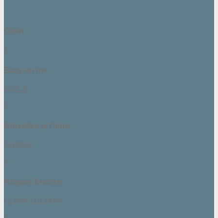
Chart
1
Easy on me
ADELE
2
Bruxelles je t'aime
ANGELE
3
Respire Encore
CLARA LUCIANI
4