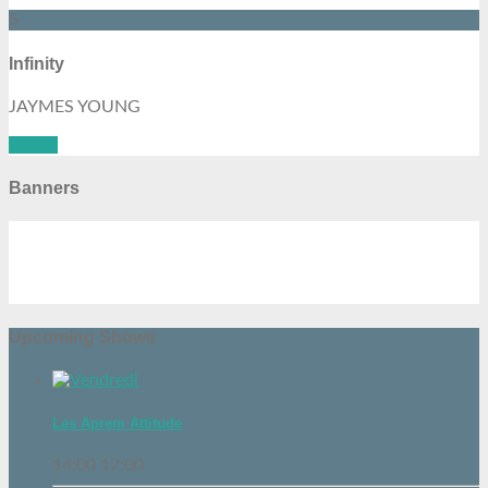
5
Infinity
JAYMES YOUNG
See all
Banners
Upcoming Shows
Les Aprem Attitude
14:00
17:00