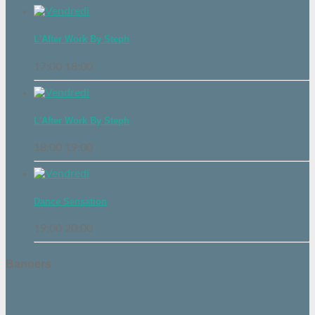
L'After Work By Steph
17:00
18:00
L'After Work By Steph
18:00
19:00
Dance Sensation
19:00
20:00
Banners