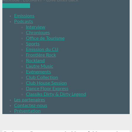
Attitude : LUSAINT - Love Bites Back
Ecoutez nous
Emissions
Podcasts
Interview
Chroniques
Office de Tourisme
Sports
Emission du CIJ
Frontière Rock
Rockland
L’autre Music
Evénements
Club Collection
Club House Session
Dance Floor Express
Classiks Dirty & Dirty Legend
Les partenaires
Contactez-nous
Présentation