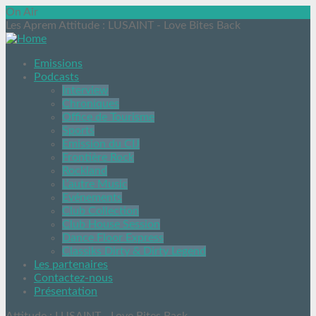
On Air
Les Aprem Attitude
: LUSAINT - Love Bites Back
Emissions
Podcasts
Interview
Chroniques
Office de Tourisme
Sports
Emission du CIJ
Frontière Rock
Rockland
L’autre Music
Evénements
Club Collection
Club House Session
Dance Floor Express
Classiks Dirty & Dirty Legend
Les partenaires
Contactez-nous
Présentation