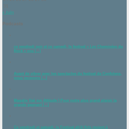
31
« Juin
Podcasts
ce vendredi soir et ce samedi, le festival « Les Cheminées du
Rock » vou [...]
Avant de vibrer avec les spectacles du festival de Confolens,
nous recevons [...]
Magalie Vaé sur Attitude ! Pour notre plus grand plaisir la
grande gagnant [...]
Ce vendredi et samedi, le Festival afrik’Arts revient à