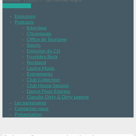
Attitude : ELLIOTT - La Camisa Negra
Ecoutez nous
Emissions
Podcasts
Interview
Chroniques
Office de Tourisme
Sports
Emission du CIJ
Frontière Rock
Rockland
L’autre Music
Evénements
Club Collection
Club House Session
Dance Floor Express
Classiks Dirty & Dirty Legend
Les partenaires
Contactez-nous
Présentation