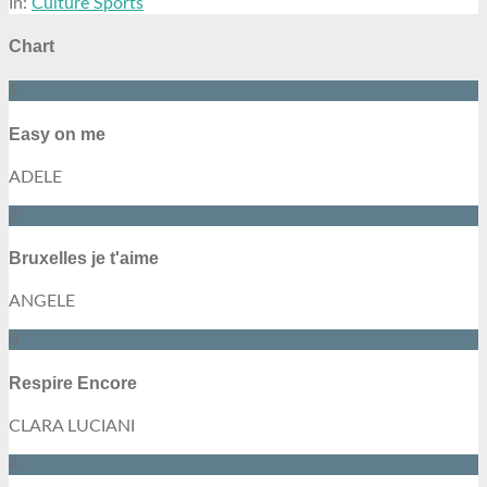
In:
Culture Sports
Chart
1
Easy on me
ADELE
2
Bruxelles je t'aime
ANGELE
3
Respire Encore
CLARA LUCIANI
4