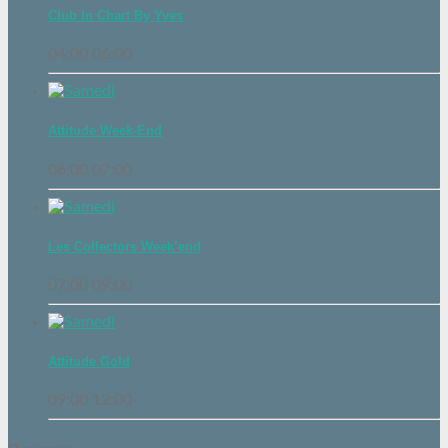
Club In Chart By Yves
04:00
06:00
Attitude Week-End
06:00
07:00
Les Collectors Week’end
07:00
09:00
Attitude Gold
09:00
12:00