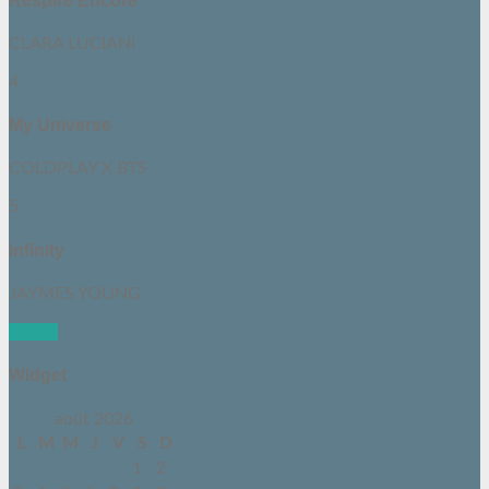
Respire Encore
CLARA LUCIANI
4
My Universe
COLDPLAY X BTS
5
Infinity
JAYMES YOUNG
See all
Widget
août 2026
L
M
M
J
V
S
D
1
2