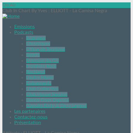
On Air
Club In Chart By Yves
: ELLIOTT - La Camisa Negra
Emissions
Podcasts
Interview
Chroniques
Office de Tourisme
Sports
Emission du CIJ
Frontière Rock
Rockland
L’autre Music
Evénements
Club Collection
Club House Session
Dance Floor Express
Classiks Dirty & Dirty Legend
Les partenaires
Contactez-nous
Présentation