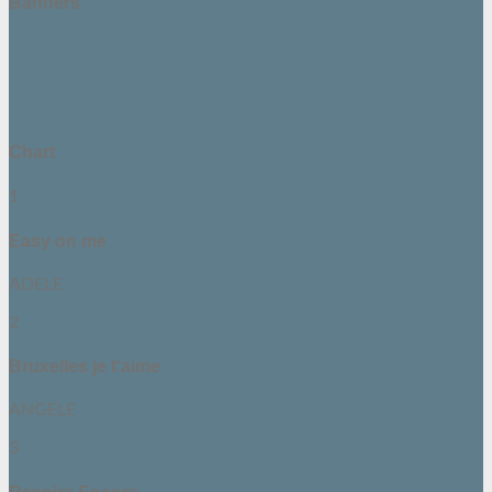
Banners
Chart
1
Easy on me
ADELE
2
Bruxelles je t'aime
ANGELE
3