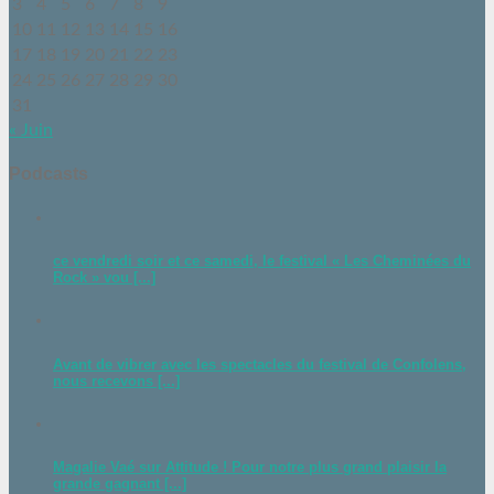
3
4
5
6
7
8
9
10
11
12
13
14
15
16
17
18
19
20
21
22
23
24
25
26
27
28
29
30
31
« Juin
Podcasts
ce vendredi soir et ce samedi, le festival « Les Cheminées du
Rock » vou [...]
Avant de vibrer avec les spectacles du festival de Confolens,
nous recevons [...]
Magalie Vaé sur Attitude ! Pour notre plus grand plaisir la
grande gagnant [...]