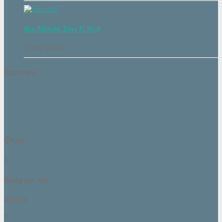
Mix Attitude Tony P. Wolf
23:00
24:00
Banners
Chart
1
Easy on me
ADELE
2