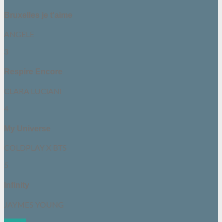
Bruxelles je t'aime
ANGELE
3
Respire Encore
CLARA LUCIANI
4
My Universe
COLDPLAY X BTS
5
Infinity
JAYMES YOUNG