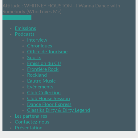
Attitude : WHITNEY HOUSTON - I Wanna Dance with
Somebody (Who Loves Me)
Ecoutez nous
Emissions
Podcasts
Interview
Chroniques
Office de Tourisme
Sports
Emission du CIJ
Frontière Rock
Rockland
L’autre Music
Evénements
Club Collection
Club House Session
Dance Floor Express
Classiks Dirty & Dirty Legend
Les partenaires
Contactez-nous
Présentation