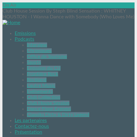
On Air
Club House Session By Steph Blind Sensation
: WHITNEY
HOUSTON - I Wanna Dance with Somebody (Who Loves Me)
Emissions
Podcasts
Interview
Chroniques
Office de Tourisme
Sports
Emission du CIJ
Frontière Rock
Rockland
L’autre Music
Evénements
Club Collection
Club House Session
Dance Floor Express
Classiks Dirty & Dirty Legend
Les partenaires
Contactez-nous
Présentation