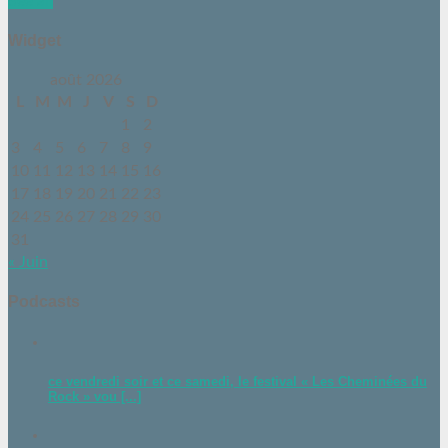
See all
Widget
août 2026
L
M
M
J
V
S
D
1
2
3
4
5
6
7
8
9
10
11
12
13
14
15
16
17
18
19
20
21
22
23
24
25
26
27
28
29
30
31
« Juin
Podcasts
ce vendredi soir et ce samedi, le festival « Les Cheminées du
Rock » vou [...]