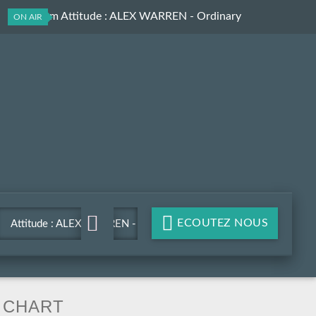
Les Aprem Attitude
: ALEX WARREN - Ordinary
ON AIR
ECOUTEZ NOUS
Attitude : ALEX WARREN -
Ordinary
CHART