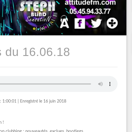
 du 16.06.18
: 1:00:01
|
Enregistré le 16 juin 2018
 !
on clubbing : nouveautés, exclues, bootlegs…