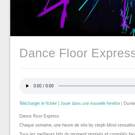
Dance Floor Express
Télécharger le fichier
|
Jouer dans une nouvelle fenêtre
|
Durée
Dance floor Express
Chaque semaine, une heure de mix by steph blind sensation
Tous les meilleurs hits du moment remixés et compilés faç