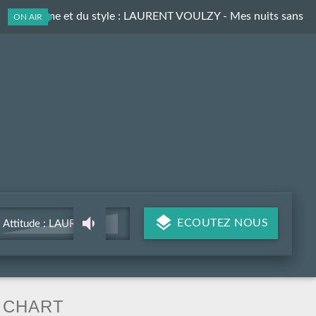
Du rythme et du style
: LAURENT VOULZY - Mes nuits sans
ON AIR
kim wilde
ECOUTEZ NOUS
Attitude : LAURENT
VOULZY - Mes nuits sans
kim wilde
CHART