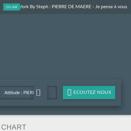
L'After Work By Steph
: PIERRE DE MAERE - Je pense à vous
ON AIR
ECOUTEZ NOUS
Attitude : PIERRE DE
MAERE - Je pense à vous
CHART