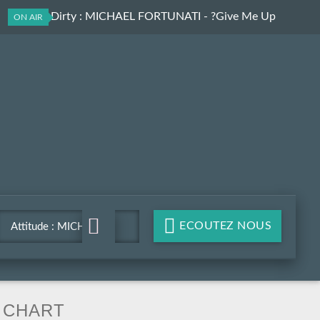
Classiks Dirty
: MICHAEL FORTUNATI - ?Give Me Up
ON AIR
ECOUTEZ NOUS
Attitude : MICHAEL
FORTUNATI - ?Give Me
Up
CHART