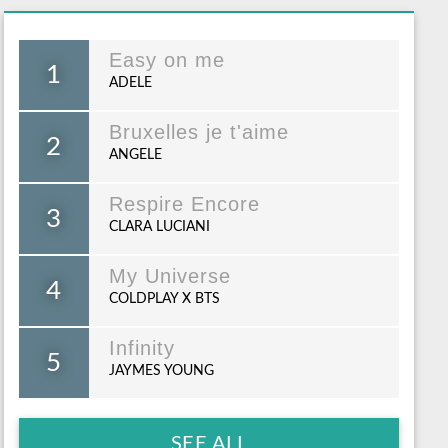
Easy on me
1
ADELE
Bruxelles je t'aime
2
ANGELE
Respire Encore
3
CLARA LUCIANI
My Universe
4
COLDPLAY X BTS
Infinity
5
JAYMES YOUNG
SEE ALL