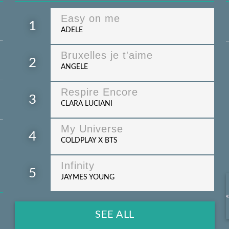
Easy on me
1
ADELE
Bruxelles je t'aime
2
ANGELE
Respire Encore
3
CLARA LUCIANI
My Universe
4
COLDPLAY X BTS
Infinity
5
JAYMES YOUNG
«
SEE ALL