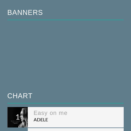
BANNERS
CHART
Easy on me
1
ADELE