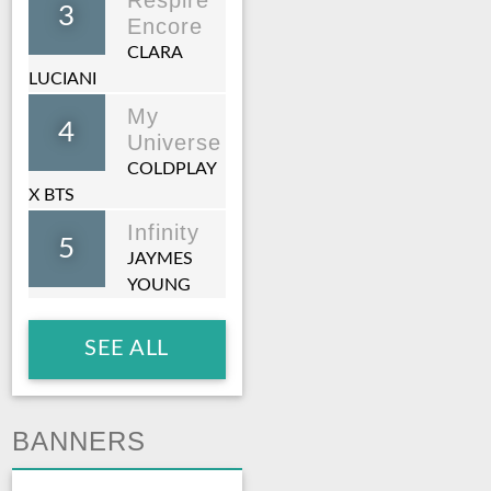
3
Encore
CLARA
LUCIANI
My
4
Universe
COLDPLAY
X BTS
Infinity
5
JAYMES
YOUNG
SEE ALL
BANNERS