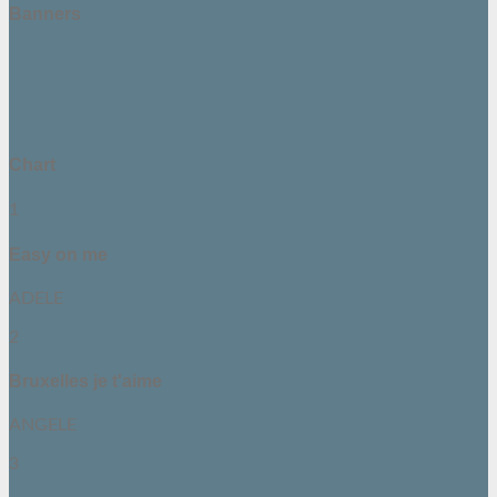
Banners
Chart
1
Easy on me
ADELE
2
Bruxelles je t'aime
ANGELE
3