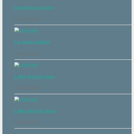
Du rythme et du style
13:00
14:00
Les Aprem Attitude
14:00
17:00
L'After Work By Steph
17:00
18:00
L'After Work By Steph
18:00
19:00