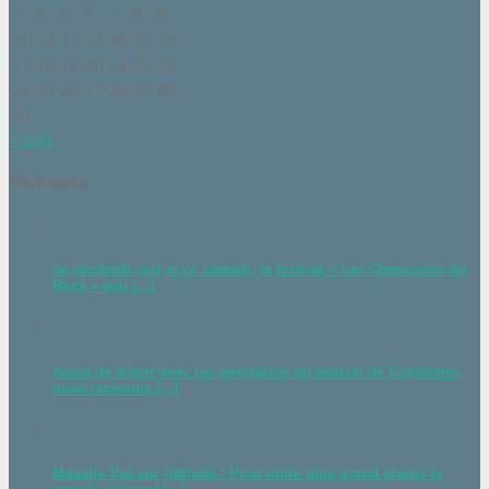
3
4
5
6
7
8
9
10
11
12
13
14
15
16
17
18
19
20
21
22
23
24
25
26
27
28
29
30
31
« Juin
Podcasts
ce vendredi soir et ce samedi, le festival « Les Cheminées du
Rock » vou [...]
Avant de vibrer avec les spectacles du festival de Confolens,
nous recevons [...]
Magalie Vaé sur Attitude ! Pour notre plus grand plaisir la