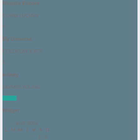
Respire Encore
CLARA LUCIANI
4
My Universe
COLDPLAY X BTS
5
Infinity
JAYMES YOUNG
See all
Widget
août 2026
L
M
M
J
V
S
D
1
2