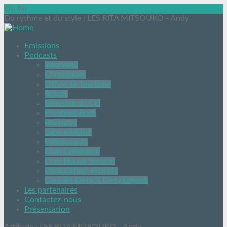
On Air
Du rythme et du style
: LES RITA MITSOUKO - Andy
Emissions
Podcasts
Interview
Chroniques
Office de Tourisme
Sports
Emission du CIJ
Frontière Rock
Rockland
L’autre Music
Evénements
Club Collection
Club House Session
Dance Floor Express
Classiks Dirty & Dirty Legend
Les partenaires
Contactez-nous
Présentation