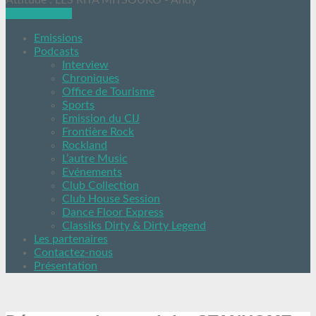
Attitude : LES RITA MITSOUKO - Andy
Ecoutez nous
Emissions
Podcasts
Interview
Chroniques
Office de Tourisme
Sports
Emission du CIJ
Frontière Rock
Rockland
L’autre Music
Evénements
Club Collection
Club House Session
Dance Floor Express
Classiks Dirty & Dirty Legend
Les partenaires
Contactez-nous
Présentation