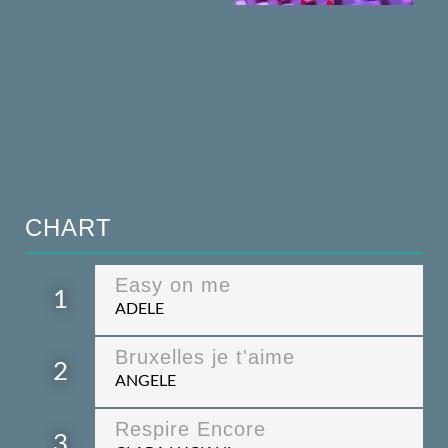
CHART
Easy on me
1
ADELE
Bruxelles je t'aime
2
ANGELE
Respire Encore
3