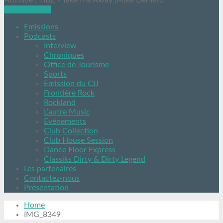
Attitude : TIBZ - Take Me Away (Mike Demero
Ecoutez nous
Emissions
Podcasts
Interview
Chroniques
Office de Tourisme
Sports
Emission du CIJ
Frontière Rock
Rockland
L’autre Music
Evénements
Club Collection
Club House Session
Dance Floor Express
Classiks Dirty & Dirty Legend
Les partenaires
Contactez-nous
Présentation
Home
IMG_8349