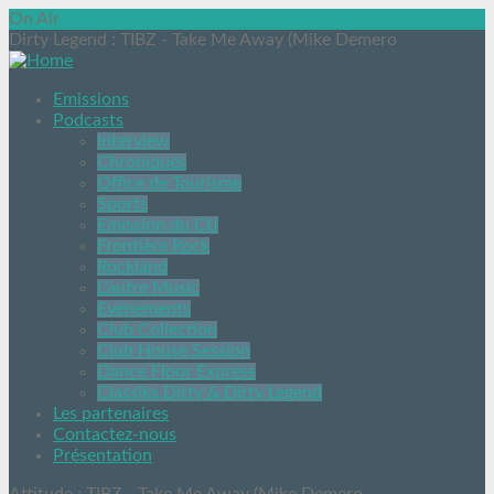
On Air
Dirty Legend
: TIBZ - Take Me Away (Mike Demero
Emissions
Podcasts
Interview
Chroniques
Office de Tourisme
Sports
Emission du CIJ
Frontière Rock
Rockland
L’autre Music
Evénements
Club Collection
Club House Session
Dance Floor Express
Classiks Dirty & Dirty Legend
Les partenaires
Contactez-nous
Présentation