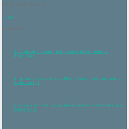
24
25
26
27
28
29
30
31
« Juin
Podcasts
Ce vendredi et samedi, le Festival afrik’Arts revient à
Angoulême !
En prélude à l’ouverture du 68 ème Festival International de
Confolens [...]
Chronique pour les nouveautés en salle dans votre cinéma du
CGR d’A [...]