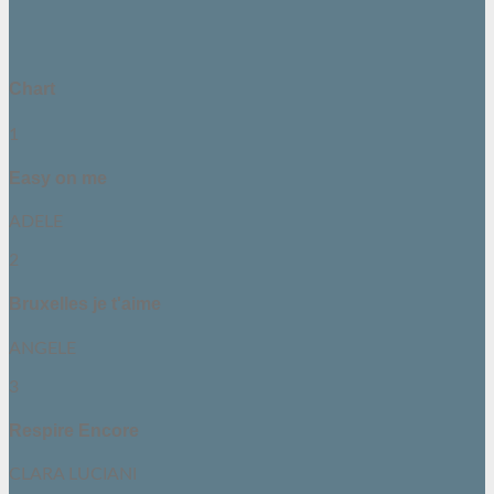
Chart
1
Easy on me
ADELE
2
Bruxelles je t'aime
ANGELE
3
Respire Encore
CLARA LUCIANI