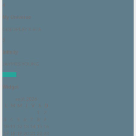
4
My Universe
COLDPLAY X BTS
5
Infinity
JAYMES YOUNG
See all
Widget
août 2026
L
M
M
J
V
S
D
1
2
3
4
5
6
7
8
9
10
11
12
13
14
15
16
17
18
19
20
21
22
23