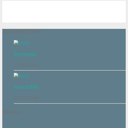
Upcoming Shows
Dirty Legend
21:00
22:00
Groov R'N'Mix
22:00
23:00
Banners