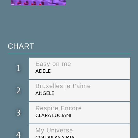
CHART
Easy on me
1
ADELE
Bruxelles je t'aime
2
ANGELE
Respire Encore
3
CLARA LUCIANI
My Universe
4
COLDPLAY X BTS