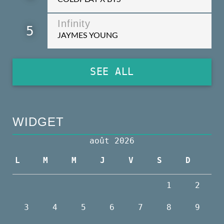
Infinity
5
JAYMES YOUNG
SEE ALL
WIDGET
août 2026
L
M
M
J
V
S
D
1
2
3
4
5
6
7
8
9