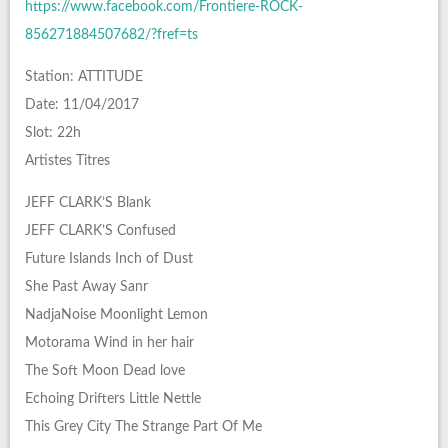
https://www.facebook.com/Frontiere-ROCK-
856271884507682/?fref=ts
Station: ATTITUDE
Date: 11/04/2017
Slot: 22h
Artistes Titres
JEFF CLARK’S Blank
JEFF CLARK’S Confused
Future Islands Inch of Dust
She Past Away Sanr
NadjaNoise Moonlight Lemon
Motorama Wind in her hair
The Soft Moon Dead love
Echoing Drifters Little Nettle
This Grey City The Strange Part Of Me