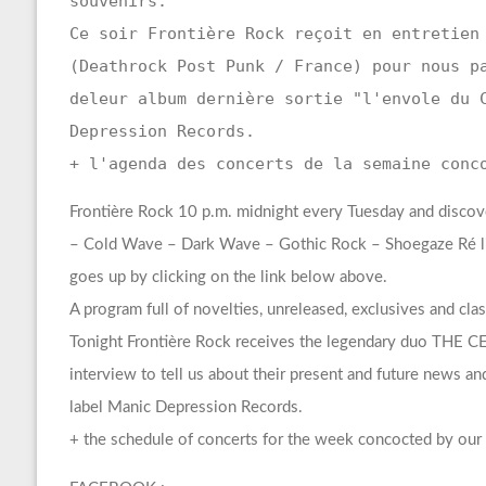
souvenirs.
Ce soir Frontière Rock reçoit en entretien
(Deathrock Post Punk / France) pour nous p
deleur album dernière sortie "l'envole du 
Depression Records.
+ l'agenda des concerts de la semaine conc
Frontière Rock 10 p.m. midnight every Tuesday and discov
– Cold Wave – Dark Wave – Gothic Rock – Shoegaze Ré l
goes up by clicking on the link below above.
A program full of novelties, unreleased, exclusives and cl
Tonight Frontière Rock receives the legendary duo THE C
interview to tell us about their present and future news an
label Manic Depression Records.
+ the schedule of concerts for the week concocted by our 