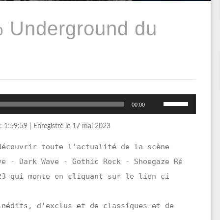
% Underground du
Utilisez
00:00
les
flèches
: 1:59:59
|
Enregistré le 17 mai 2023
haut/bas
pour
découvrir toute l'actualité de la scène
augmenter
ve - Dark Wave - Gothic Rock - Shoegaze Ré
ou
diminuer
23 qui monte en cliquant sur le lien ci
le
volume.
inédits, d'exclus et de classiques et de