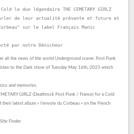
 Cold le duo légendaire THE CEMETARY GIRLZ
arler de leur actualité présente et future et
Corbeau" sur le label Français Manic
octé par notre Dénicheur
er all the news of the world Underground scene: Post Punk
isten to the Dark show of Tuesday May 16th, 2023 which
assics and memories.
EMETARY GIRLZ (Deathrock Post Punk / France) for a Cold
d their latest album « l’envole du Corbeau » on the French
Site Finder