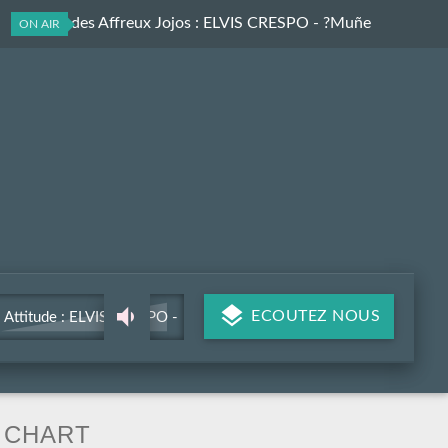
Best-Of des Affreux Jojos
: ELVIS CRESPO - ?Muñe
ON AIR
ECOUTEZ NOUS
Attitude : ELVIS CRESPO -
?Muñe
CHART