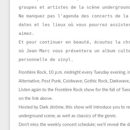
groupes et artistes de la scène undergroun
Ne manquez pas l'agenda des concerts de la
dates et les lieux où vous pourrez assiste
aimez.
Et pour continuer en beauté, écoutez la ch
où Jean-Marc vous présentera un album cult
personnelle de vinyl.
Frontière Rock, 10 p.m. midnight every Tuesday evening, im
Alternative, Post Punk, Coldwave, Gothic Rock, Darkwav
Listen again to the Frontière Rock show for the fall of Tu
on the link above.
Hosted by Dark Jérôme, this show will introduce you to rec
underground scene, as well as classics of the genre.
Don’t miss the weekly concert schedule; we’ll reveal the 