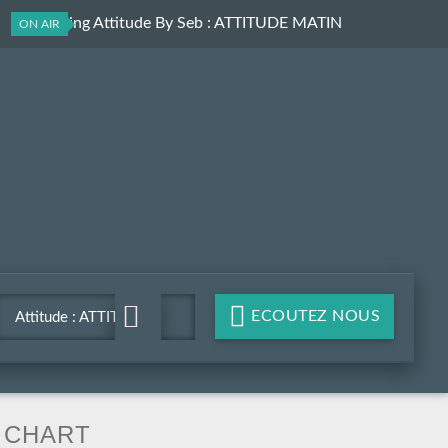
Le Morning Attitude By Seb
: ATTITUDE MATIN
ON AIR
ECOUTEZ NOUS
Attitude : ATTITUDE
MATIN
CHART