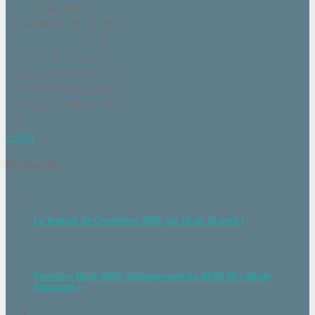
août 2026
L
M
M
J
V
S
D
1
2
3
4
5
6
7
8
9
10
11
12
13
14
15
16
17
18
19
20
21
22
23
24
25
26
27
28
29
30
31
« Juin
Podcasts
Le festival de Confolens 2026, du 10 au 16 août !
Frontière Rock 100% Underground du 04.08.26 « Mode
Vacances »