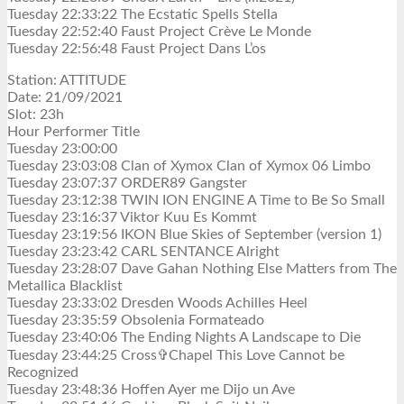
Tuesday 22:33:22 The Ecstatic Spells Stella
Tuesday 22:52:40 Faust Project Crève Le Monde
Tuesday 22:56:48 Faust Project Dans L’os
Station: ATTITUDE
Date: 21/09/2021
Slot: 23h
Hour Performer Title
Tuesday 23:00:00
Tuesday 23:03:08 Clan of Xymox Clan of Xymox 06 Limbo
Tuesday 23:07:37 ORDER89 Gangster
Tuesday 23:12:38 TWIN ION ENGINE A Time to Be So Small
Tuesday 23:16:37 Viktor Kuu Es Kommt
Tuesday 23:19:56 IKON Blue Skies of September (version 1)
Tuesday 23:23:42 CARL SENTANCE Alright
Tuesday 23:28:07 Dave Gahan Nothing Else Matters from The
Metallica Blacklist
Tuesday 23:33:02 Dresden Woods Achilles Heel
Tuesday 23:35:59 Obsolenia Formateado
Tuesday 23:40:06 The Ending Nights A Landscape to Die
Tuesday 23:44:25 Cross✞Chapel This Love Cannot be
Recognized
Tuesday 23:48:36 Hoffen Ayer me Dijo un Ave