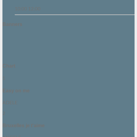
10:00
12:00
Banners
Chart
1
Easy on me
ADELE
2
Bruxelles je t'aime