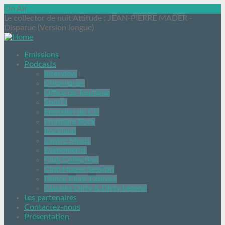
On Air
Le collector de nuit Attitude
: JEAN-PIERRE MADER -
Disparue (Version longue)
Emissions
Podcasts
Interview
Chroniques
Office de Tourisme
Sports
Emission du CIJ
Frontière Rock
Rockland
L’autre Music
Evénements
Club Collection
Club House Session
Dance Floor Express
Classiks Dirty & Dirty Legend
Les partenaires
Contactez-nous
Présentation