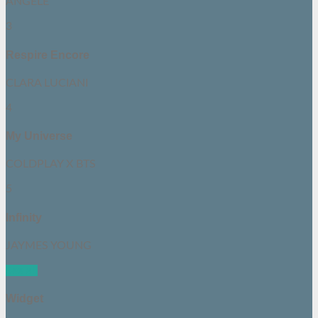
ANGELE
3
Respire Encore
CLARA LUCIANI
4
My Universe
COLDPLAY X BTS
5
Infinity
JAYMES YOUNG
See all
Widget