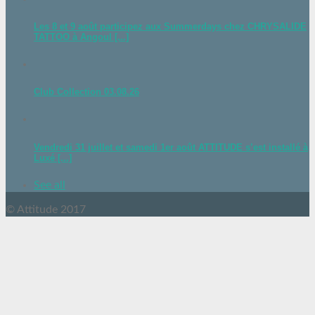
Les 8 et 9 août participez aux Summerdays chez CHRYSALIDE
TATTOO à Angoul [...]
Club Collection 03.08.26
Vendredi 31 juillet et samedi 1er août ATTITUDE s’est installé à
Luxé [...]
See all
© Attitude 2017