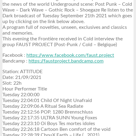
the news of the world Underground scene: Post Punk – Cold
Wave – Dark Wave – Gothic Rock – Shoegaze Re listen to the
Dark broadcast of Tuesday September 21th 2021 which goes
up by clicking on the link below above.
A program full of novelties, unseen, exclusives and classics
and memories.
This evening the Frontière received in Cold interview the
group FAUST PROJECT (Post-Punk / Cold – Belgique)
Facebook :
https://www.facebook.com/faust.project
Bandcamp :
https://faustproject.bandcamp.com
Station: ATTITUDE
Date: 21/09/2021
Slot: 22h
Hour Performer Title
Tuesday 22:00:00
Tuesday 22:04:01 Child Of Night Unafraid
Tuesday 22:09:06 A Ritual Sea Radiate
Tuesday 22:12:56 POP. 1280 Brennschluss
Tuesday 22:17:35 ULTRA SUNN Young Foxes
Tuesday 22:23:10 Oi Boys Tes mortes idoles
Tuesday 22:26:18 Cartoon Ben comfort of the void
Tuesday 22:28:39 ChouX Earth – Life (…2021)