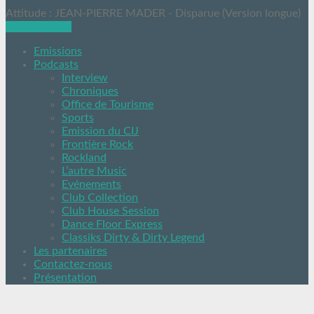
Attitude : JEAN-PIERRE MADER - Disparue (Version longue)
Ecoutez nous
Emissions
Podcasts
Interview
Chroniques
Office de Tourisme
Sports
Emission du CIJ
Frontière Rock
Rockland
L’autre Music
Evénements
Club Collection
Club House Session
Dance Floor Express
Classiks Dirty & Dirty Legend
Les partenaires
Contactez-nous
Présentation