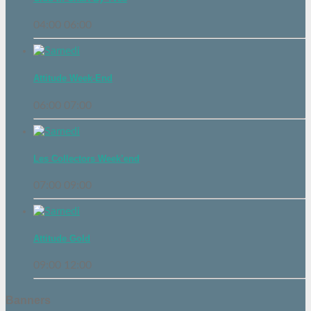
04:00
06:00
Attitude Week-End
06:00
07:00
Les Collectors Week’end
07:00
09:00
Attitude Gold
09:00
12:00
Banners