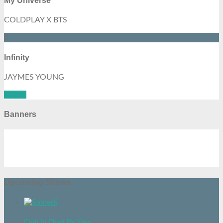
My Universe
COLDPLAY X BTS
5
Infinity
JAYMES YOUNG
See all
Banners
Upcoming Shows
Club In Chart By Yves