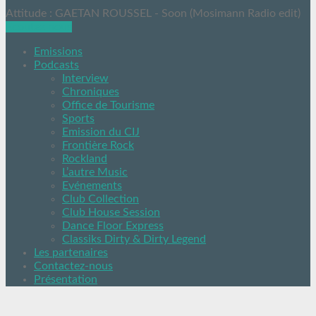
Attitude : GAETAN ROUSSEL - Soon (Mosimann Radio edit)
Ecoutez nous
Emissions
Podcasts
Interview
Chroniques
Office de Tourisme
Sports
Emission du CIJ
Frontière Rock
Rockland
L’autre Music
Evénements
Club Collection
Club House Session
Dance Floor Express
Classiks Dirty & Dirty Legend
Les partenaires
Contactez-nous
Présentation