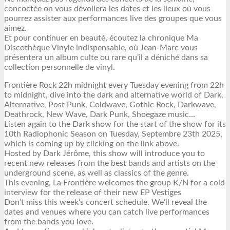
concoctée on vous dévoilera les dates et les lieux où vous
pourrez assister aux performances live des groupes que vous
aimez.
Et pour continuer en beauté, écoutez la chronique Ma
Discothèque Vinyle indispensable, où Jean-Marc vous
présentera un album culte ou rare qu’il a déniché dans sa
collection personnelle de vinyl.
Frontière Rock 22h midnight every Tuesday evening from 22h
to midnight, dive into the dark and alternative world of Dark,
Alternative, Post Punk, Coldwave, Gothic Rock, Darkwave,
Deathrock, New Wave, Dark Punk, Shoegaze music…
Listen again to the Dark show for the start of the show for its
10th Radiophonic Season on Tuesday, Septembre 23th 2025,
which is coming up by clicking on the link above.
Hosted by Dark Jérôme, this show will introduce you to
recent new releases from the best bands and artists on the
underground scene, as well as classics of the genre.
This evening, La Frontière welcomes the group K/N for a cold
interview for the release of their new EP Vestiges
Don’t miss this week’s concert schedule. We’ll reveal the
dates and venues where you can catch live performances
from the bands you love.