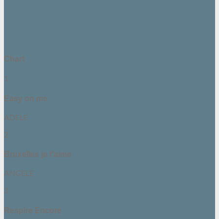
Chart
1
Easy on me
ADELE
2
Bruxelles je t'aime
ANGELE
3
Respire Encore