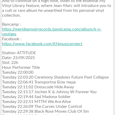
And to continue on a high note, listen to the essential My
Vinyl Library feature, where Jean-Marc will introduce you to
a cult or rare album he unearthed from his personal vinyl
collection.
Bancamp :
https://meridiannoirrecords.bandcamp.com/album/k-n-
vestiges
Facebook :
https://www.facebook.com/KNmusicproject
Station: ATTITUDE
Date: 23/09/2025
Slot: 22h
Hour Performer Title
Tuesday 22:00:00
Tuesday 22:03:20 Ceremony Shadows Future Past Collapse
Tuesday 22:06:41 Transportna Біла тиша
Tuesday 22:11:02 Dresscode Hide Away
Tuesday 22:15:17 Jochen K & Johnny W Forever You
Tuesday 22:19:44 Sad Madona Soldier
Tuesday 22:22:51 MTTM We Are Alive
Tuesday 22:26:09 The Curves Under Control
Tuesday 22:29:38 Black Rose Moves Club Of Sin