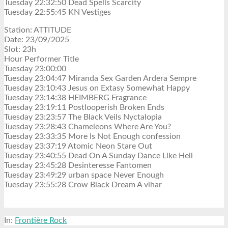
Tuesday 22:32:50 Dead Spells Scarcity
Tuesday 22:55:45 KN Vestiges
Station: ATTITUDE
Date: 23/09/2025
Slot: 23h
Hour Performer Title
Tuesday 23:00:00
Tuesday 23:04:47 Miranda Sex Garden Ardera Sempre
Tuesday 23:10:43 Jesus on Extasy Somewhat Happy
Tuesday 23:14:38 HEIMBERG Fragrance
Tuesday 23:19:11 Postlooperish Broken Ends
Tuesday 23:23:57 The Black Veils Nyctalopia
Tuesday 23:28:43 Chameleons Where Are You?
Tuesday 23:33:35 More Is Not Enough confession
Tuesday 23:37:19 Atomic Neon Stare Out
Tuesday 23:40:55 Dead On A Sunday Dance Like Hell
Tuesday 23:45:28 Desinteresse Fantomen
Tuesday 23:49:29 urban space Never Enough
Tuesday 23:55:28 Crow Black Dream A vihar
In:
Frontière Rock