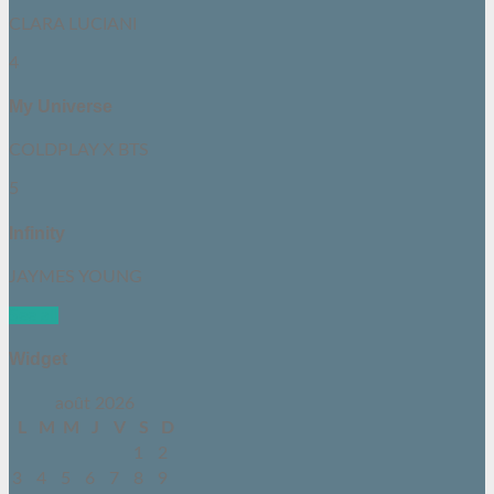
CLARA LUCIANI
4
My Universe
COLDPLAY X BTS
5
Infinity
JAYMES YOUNG
See all
Widget
août 2026
L
M
M
J
V
S
D
1
2
3
4
5
6
7
8
9