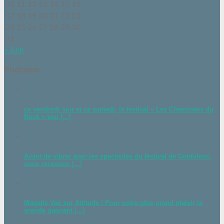
10
11
12
13
14
15
16
17
18
19
20
21
22
23
24
25
26
27
28
29
30
31
« Juin
Podcasts
ce vendredi soir et ce samedi, le festival « Les Cheminées du
Rock » vou [...]
Avant de vibrer avec les spectacles du festival de Confolens,
nous recevons [...]
Magalie Vaé sur Attitude ! Pour notre plus grand plaisir la
grande gagnant [...]