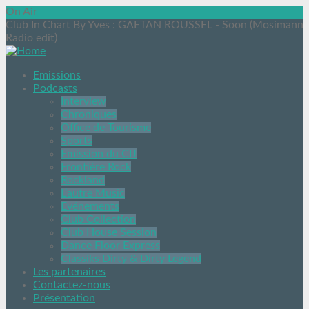
On Air
Club In Chart By Yves
: GAETAN ROUSSEL - Soon (Mosimann
Radio edit)
Emissions
Podcasts
Interview
Chroniques
Office de Tourisme
Sports
Emission du CIJ
Frontière Rock
Rockland
L’autre Music
Evénements
Club Collection
Club House Session
Dance Floor Express
Classiks Dirty & Dirty Legend
Les partenaires
Contactez-nous
Présentation