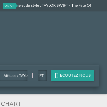
Du rythme et du style
: TAYLOR SWIFT - The Fate Of
ON AIR
Ophelia
ECOUTEZ NOUS
Attitude : TAYLOR SWIFT -
The Fate Of Ophelia
CHART