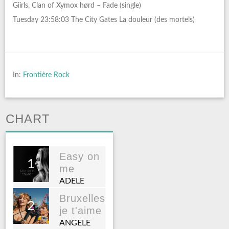
Giirls, Clan of Xymox hørd – Fade (single)
Tuesday 23:58:03 The City Gates La douleur (des mortels)
In:
Frontière Rock
CHART
Easy on
1
me
ADELE
Bruxelles
2
je t'aime
ANGELE