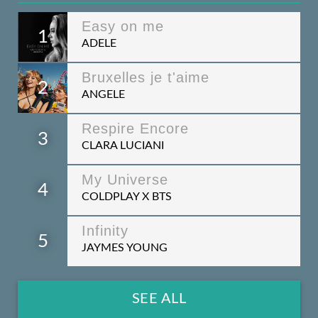
Easy on me
1
ADELE
Bruxelles je t'aime
2
ANGELE
Respire Encore
3
CLARA LUCIANI
My Universe
4
COLDPLAY X BTS
Infinity
5
JAYMES YOUNG
SEE ALL