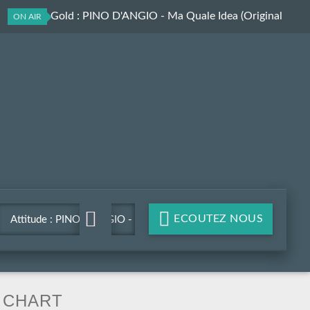
Attitude Gold
: PINO D'ANGIO - Ma Quale Idea (Original
ON AIR
Version)
ECOUTEZ NOUS
Attitude : PINO D'ANGIO -
Ma Quale Idea (Original
Version)
CHART