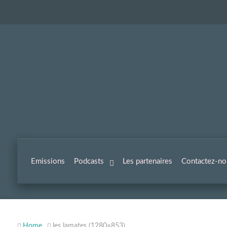
Emissions
Podcasts
Les partenaires
Contactez-no
Home
les lamates (1280×853)